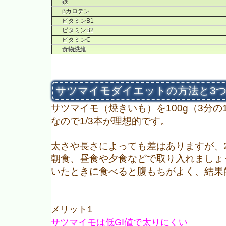
鉄
βカロテン
ビタミンB1
ビタミンB2
ビタミンC
食物繊維
サツマイモダイエットの方法と3
サツマイモ（焼きいも）を100g（3分
なので1/3本が理想的です。
太さや長さによっても差はありますが、2
朝食、昼食や夕食などで取り入れましょ
いたときに食べると腹もちがよく、結果
メリット1
サツマイモは低GI値で太りにくい