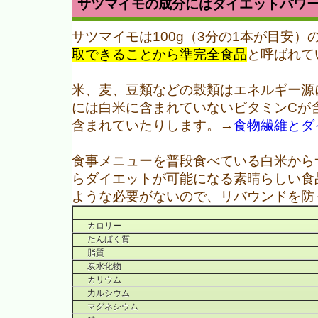
サツマイモの成分にはダイエットパワ
サツマイモは100g（3分の1本が目安
取できることから準完全食品
と呼ばれて
米、麦、豆類などの穀類はエネルギー源
には白米に含まれていないビタミンCが
含まれていたりします。→
食物繊維とダ
食事メニューを普段食べている白米から
らダイエットが可能になる素晴らしい食
ような必要がないので、リバウンドを防
カロリー
たんぱく質
脂質
炭水化物
カリウム
力ルシウム
マグネシウム