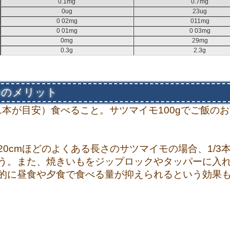
0.1mg
0.7mg
0ug
23ug
0 02mg
011mg
0 01mg
0 03mg
0mg
29mg
0.3g
2.3g
つのメリット
の1本が目安）食べること。サツマイモ100gでご飯の
0cmほどのよくある長さのサツマイモの場合、1/
う。また、焼きいもをジップロックやタッパーに入
的に昼食や夕食で食べる量が抑えられるという効果