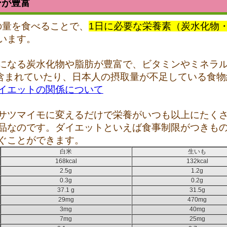
ーが豊富
）の量を食べることで、
1日に必要な栄養素（炭水化物
います。
になる炭水化物や脂肪が豊富で、ビタミンやミネラ
含まれていたり、日本人の摂取量が不足している食物
イエットの関係について
サツマイモに変えるだけで栄養がいつも以上にたく
品なのです。ダイエットといえば食事制限がつきも
ぐことができます。
白米
生いも
168kcal
132kcal
2.5g
1.2g
0.3g
0.2g
37.1 g
31.5g
29mg
470mg
3mg
40mg
7mg
25mg