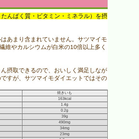
・たんぱく質・ビタミン・ミネラル）を摂
ルはあまり含まれていません。サツマイモ
繊維やカルシウムが白米の10倍以上多く
さん摂取できるので、おいしく満足しなが
のですが、サツマイモダイエットではその
焼きいも
163kcal
1.4g
0.2g
39g
490mg
34mg
23mg