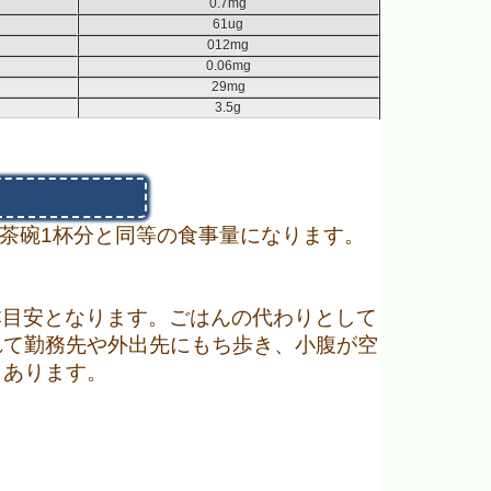
0.7mg
61ug
012mg
0.06mg
29mg
3.5g
お茶碗1杯分と同等の食事量になります。
3本目安となります。ごはんの代わりとして
れて勤務先や外出先にもち歩き、小腹が空
もあります。