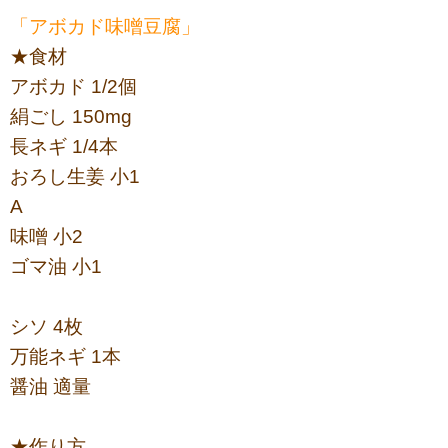
「アボカド味噌豆腐」
★食材
アボカド 1/2個
絹ごし 150mg
長ネギ 1/4本
おろし生姜 小1
A
味噌 小2
ゴマ油 小1
シソ 4枚
万能ネギ 1本
醤油 適量
★作り方