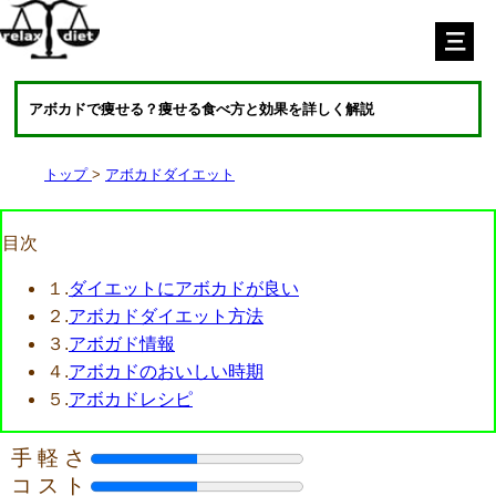
アボカドで痩せる？痩せる食べ方と効果を詳しく解説
トップ
アボカドダイエット
目次
１.
ダイエットにアボカドが良い
２.
アボカドダイエット方法
３.
アボガド情報
４.
アボカドのおいしい時期
５.
アボカドレシピ
手 軽 さ
コ ス ト