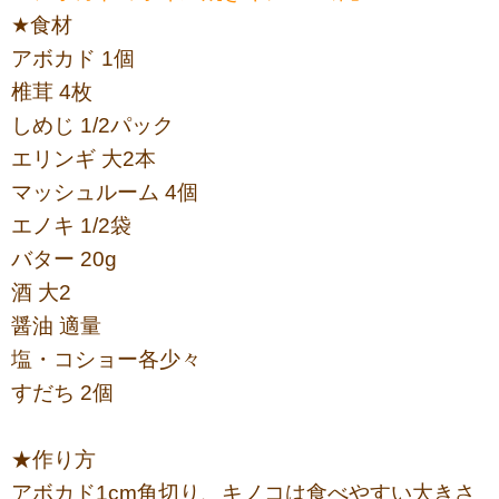
★食材
アボカド 1個
椎茸 4枚
しめじ 1/2パック
エリンギ 大2本
マッシュルーム 4個
エノキ 1/2袋
バター 20g
酒 大2
醤油 適量
塩・コショー各少々
すだち 2個
★作り方
アボカド1cm角切り、キノコは食べやすい大きさ