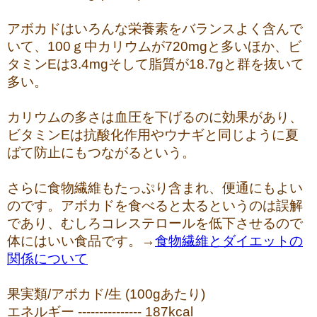
アボカドはいろんな栄養素をバランスよく含んで
いて、100ｇ中カリウムが720mgと多いほか、ビ
タミンEは3.4mgそして脂質が18.7gと群を抜いて
多い。
カリウムの多さは血圧を下げるのに効果があり、
ビタミンEは抗酸化作用やウナギと同じように夏
ばて防止にもつながるという。
さらに食物繊維もたっぷり含まれ、便通にもよい
のです。アボカドを食べると太るというのは誤解
であり、むしろコレステロールを低下させるので
体にはいい食品です。→
食物繊維とダイエットの
関係について
果実類/アボカド/生 (100gあたり)
エネルギー --------------- 187kcal